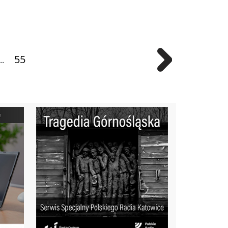
55
..