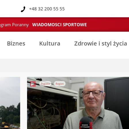
l
+48 32 200 55 55
ogram Poranny
WIADOMOSCI SPORTOWE
Biznes
Kultura
Zdrowie i styl życia
Pogoda
Region