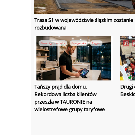
Trasa S1 w województwie śląskim zostanie
rozbudowana
Biznes i gospodarka
Energetyka
Region
Tańszy prąd dla domu.
Drugi 
Rekordowa liczba klientów
Beskid
przeszła w TAURONIE na
wielostrefowe grupy taryfowe