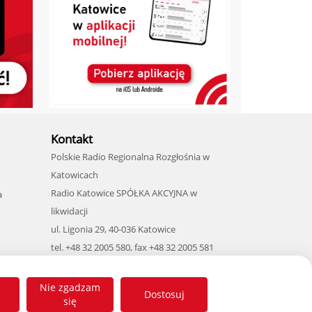
Kontakt
Polskie Radio Regionalna Rozgłośnia w
Katowicach
Radio Katowice SPÓŁKA AKCYJNA w
a
likwidacji
ul. Ligonia 29, 40-036 Katowice
tel. +48 32 2005 580, fax +48 32 2005 581
e-mail: sekretariat@radio.katowice.pl
NIP 634-00-20-312
Nie zgadzam
Dostosuj
się
konto: ING BSK SA O/Katowice