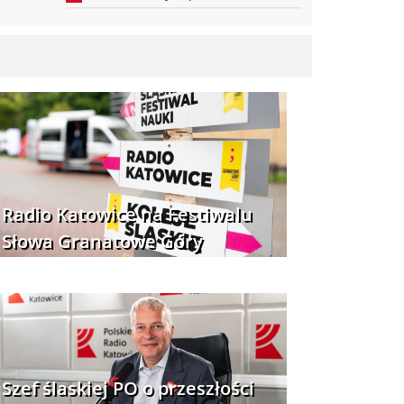
Radio Katowice na Festiwalu
Słowa Granatowe Góry
Szef ślaskiej PO o przeszłości