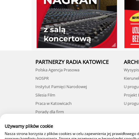
PARTNERZY RADIA KATOWICE
ARCH
Polska Agencja Prasowa
Wysypisk
NOSPR
Kierune
Instytut Pamięci Narodowej
U progu
Silesia Film
Projekt
Praca w Katowicach
U progu 
Porady dla firm
Używamy plików cookie
Nasza strona korzysta z plików cookies w celu zapewnienia jej prawidłowego d
poprawy komfortu korzystania. Strona nie przetwarza w bezpośredni sposób