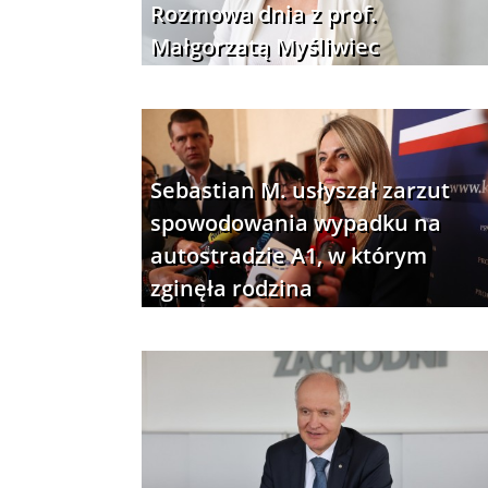
Rozmowa dnia z prof.
Małgorzatą Myśliwiec
Sebastian M. usłyszał zarzut
spowodowania wypadku na
autostradzie A1, w którym
zginęła rodzina