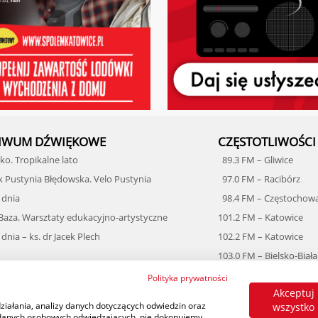
IWUM DŹWIĘKOWE
CZĘSTOTLIWOŚCI
o. Tropikalne lato
89.3 FM – Gliwice
k Pustynia Błędowska. Velo Pustynia
97.0 FM – Racibórz
 dnia
98.4 FM – Częstochow
 Baza. Warsztaty edukacyjno-artystyczne
101.2 FM – Katowice
dnia – ks. dr Jacek Plech
102.2 FM – Katowice
103.0 FM – Bielsko-Biała
216,928 MHz DAB+
Polityka prywatności
Akceptuj
ziałania, analizy danych dotyczących odwiedzin oraz
wszystko
 danych osobowych odwiedzających, nie dokonujemy