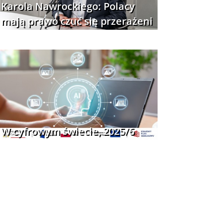
Karola Nawrockiego: Polacy
mają prawo czuć się przerażeni
W cyfrowym świecie, 2025/6