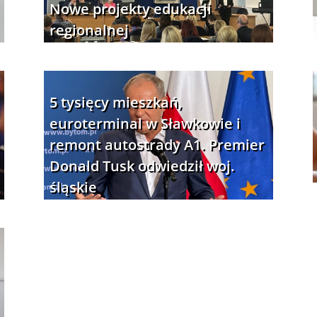
Nowe projekty edukacji
regionalnej
5 tysięcy mieszkań,
euroterminal w Sławkowie i
remont autostrady A1. Premier
Donald Tusk odwiedził woj.
śląskie