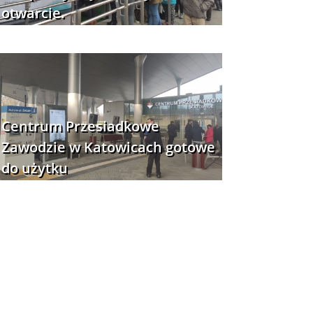
otwarcie.
Centrum Przesiadkowe
Zawodzie w Katowicach gotowe
do użytku