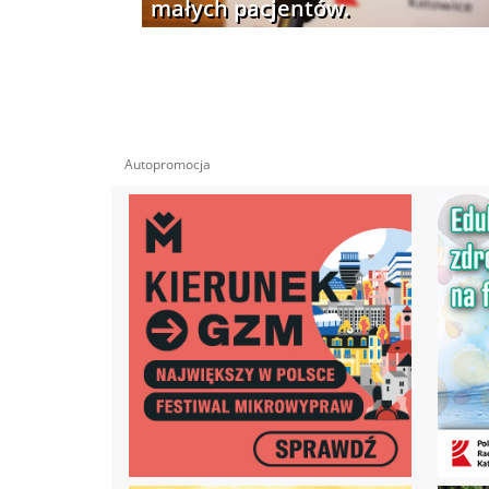
małych pacjentów.
Autopromocja