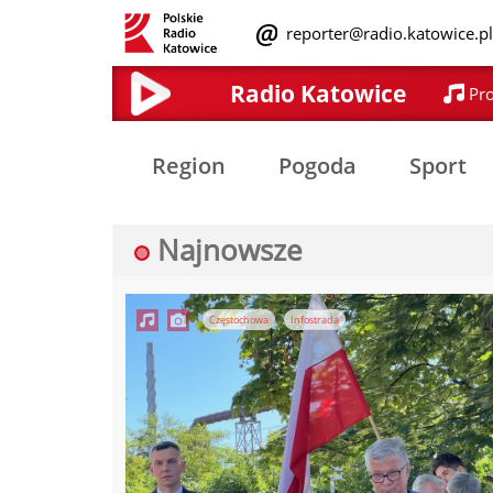
reporter@radio.katowice.p
Radio Katowice
Pr
Region
Pogoda
Sport
Najnowsze
Częstochowa
Infostrada