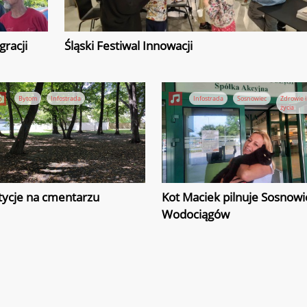
gracji
Śląski Festiwal Innowacji
Bytom
Infostrada
Infostrada
Sosnowiec
Zdrowie i 
życia
tycje na cmentarzu
Kot Maciek pilnuje Sosnowi
Wodociągów