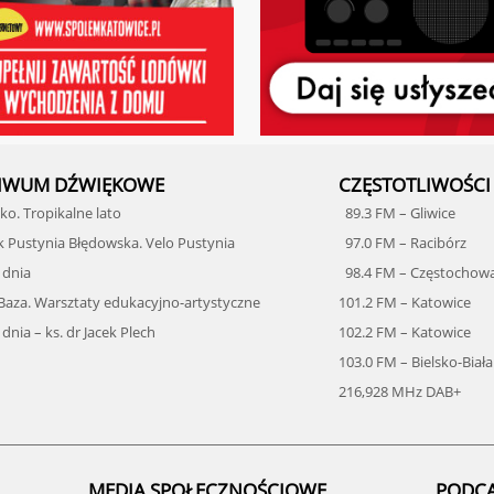
IWUM DŹWIĘKOWE
CZĘSTOTLIWOŚCI
o. Tropikalne lato
89.3 FM – Gliwice
k Pustynia Błędowska. Velo Pustynia
97.0 FM – Racibórz
 dnia
98.4 FM – Częstochow
 Baza. Warsztaty edukacyjno-artystyczne
101.2 FM – Katowice
dnia – ks. dr Jacek Plech
102.2 FM – Katowice
103.0 FM – Bielsko-Biała
216,928 MHz DAB+
MEDIA SPOŁECZNOŚCIOWE
PODC