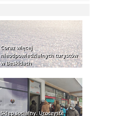
Coraz więcej
nieodpowiedzialnych turystów
w Beskidach
Sklep socjalny. Uroczyste