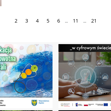
2
3
4
5
6
11
21
...
...