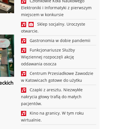
Członkowie Koła Naukowego
Elektroniki i Informatyki z pierwszym
miejscem w konkursie
Sklep socjalny. Uroczyste
otwarcie.
Gastronomia w dobie pandemii
styl
Funkcjonariusze Służby
Więziennej rozpoczęli akcję
oddawania osocza
Centrum Przesiadkowe Zawodzie
w Katowicach gotowe do użytku
eckich
Czapki z aresztu. Niezwykłe
nakrycia głowy trafią do małych
pacjentów.
Kino na granicy. W tym roku
wirtualnie.