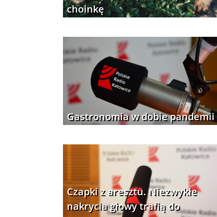
choinkę
Gastronomia w dobie pandemii
Czapki z aresztu. Niezwykłe
nakrycia głowy trafią do