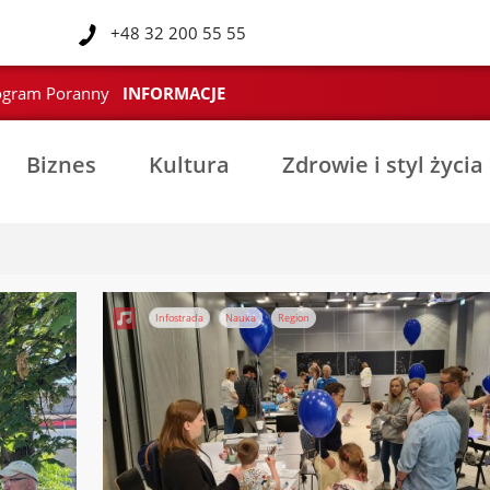
l
+48 32 200 55 55
ogram Poranny
INFORMACJE
Biznes
Kultura
Zdrowie i styl życia
Infostrada
Nauka
Region