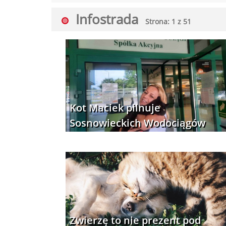
Infostrada
Strona: 1 z 51
Kot Maciek pilnuje
Sosnowieckich Wodociągów
Zwierzę to nie prezent pod