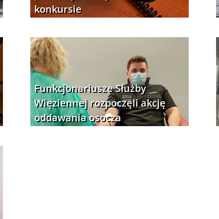
konkursie
Funkcjonariusze Służby
Więziennej rozpoczęli akcję
oddawania osocza