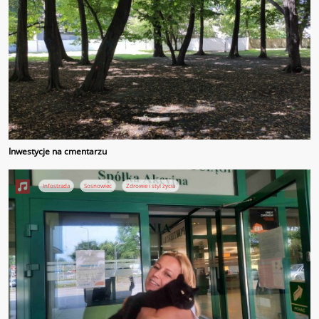
Inwestycje na cmentarzu
Infostrada
Sosnowiec
Zdrowie i styl życia