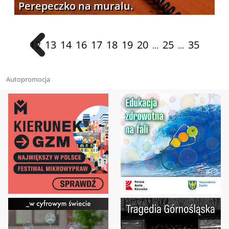
Perepeczko na muralu.
12
13
14
16
17
18
19
20
25
35
...
...
Autopromocja