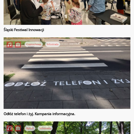
Śląski Festiwal Innowacji
Częstochowa
Infostrada
Odłóż telefon i żyj. Kampania informacyjna.
Bytom
Infostrada