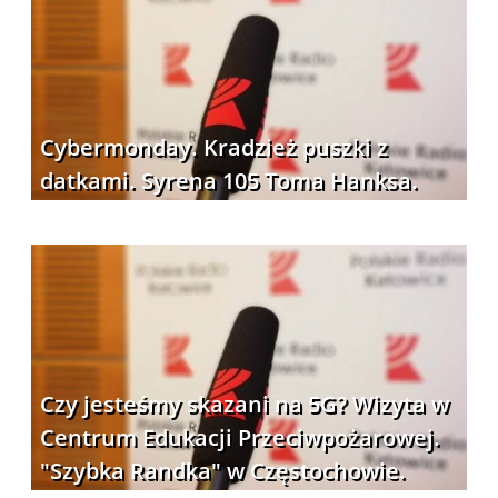
Cybermonday. Kradzież puszki z
datkami. Syrena 105 Toma Hanksa.
Czy jesteśmy skazani na 5G? Wizyta w
Centrum Edukacji Przeciwpożarowej.
"Szybka Randka" w Częstochowie.