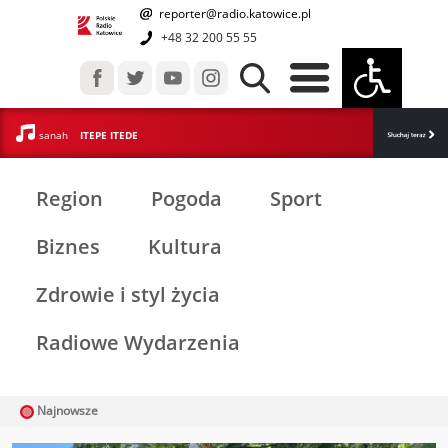
reporter@radio.katowice.pl
+48 32 200 55 55
sanah
ITEPE ITEDE
Region
Pogoda
Sport
Biznes
Kultura
Zdrowie i styl życia
Radiowe Wydarzenia
Najnowsze