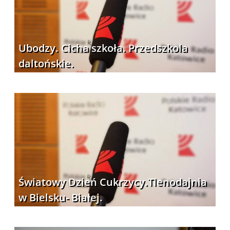
Ubodzy. Cicha szkoła. Przedszkola
daltońskie.
Światowy Dzień Cukrzycy.Tlenodajnia
w Bielsku- Białej.