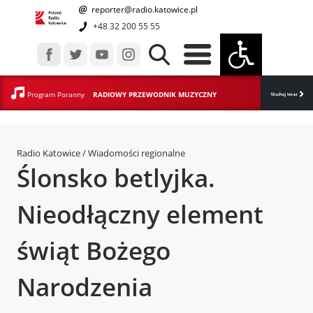
reporter@radio.katowice.pl
+48 32 200 55 55
Program Poranny
RADIOWY PRZEWODNIK MUZYCZNY
Radio Katowice
/ Wiadomości regionalne
Ślonsko betlyjka.
Nieodłączny element
świąt Bożego
Narodzenia