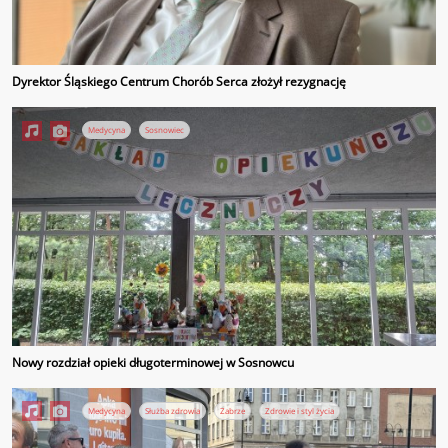
Dyrektor Śląskiego Centrum Chorób Serca złożył rezygnację
Medycyna
Sosnowiec
Nowy rozdział opieki długoterminowej w Sosnowcu
Medycyna
Służba zdrowia
Zabrze
Zdrowie i styl życia