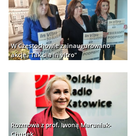
W Częstochowie zainaugurowano
akcję "Tak dla In vitro"
Rozmowa z prof. Iwoną Maruniak-
Chudek