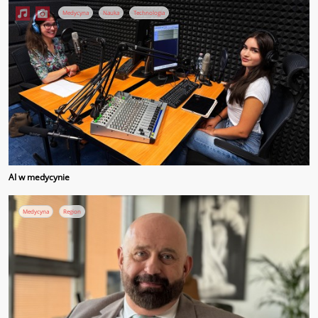
Medycyna
Nauka
Technologia
AI w medycynie
Medycyna
Region