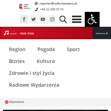
reporter@radio.katowice.pl
+48 32 200 55 55
sanah
ITEPE ITEDE
Region
Pogoda
Sport
Biznes
Kultura
Zdrowie i styl życia
Radiowe Wydarzenia
Najnowsze