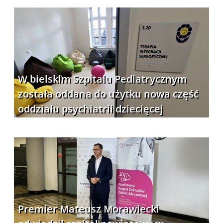
W bielskim Szpitalu Pediatrycznym
została oddana do użytku nowa część
oddziału psychiatrii dziecięcej
Premier Mateusz Morawiecki