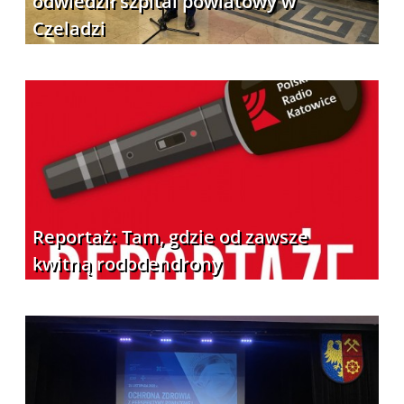
odwiedził szpital powiatowy w
Czeladzi
Reportaż: Tam, gdzie od zawsze
kwitną rododendrony